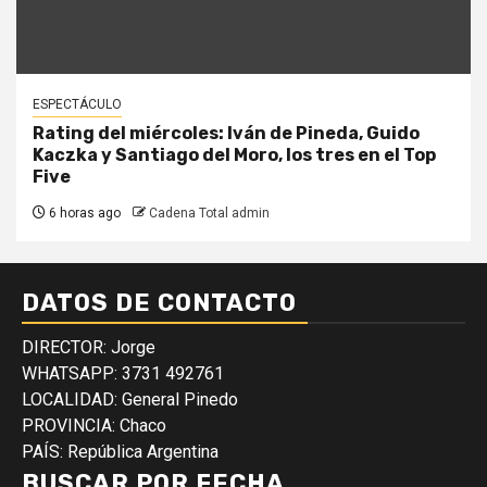
ESPECTÁCULO
Rating del miércoles: Iván de Pineda, Guido
Kaczka y Santiago del Moro, los tres en el Top
Five
6 horas ago
Cadena Total admin
DATOS DE CONTACTO
DIRECTOR: Jorge
WHATSAPP: 3731 492761
LOCALIDAD: General Pinedo
PROVINCIA: Chaco
PAÍS: República Argentina
BUSCAR POR FECHA