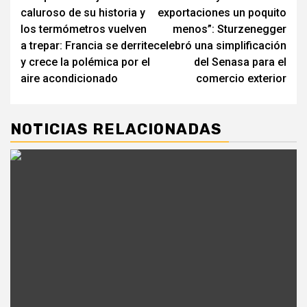
navigation
caluroso de su historia y
exportaciones un poquito
los termómetros vuelven
menos”: Sturzenegger
a trepar: Francia se derrite
celebró una simplificación
y crece la polémica por el
del Senasa para el
aire acondicionado
comercio exterior
NOTICIAS RELACIONADAS